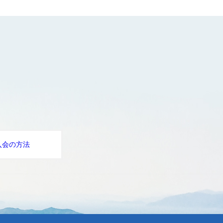
。
入会の方法