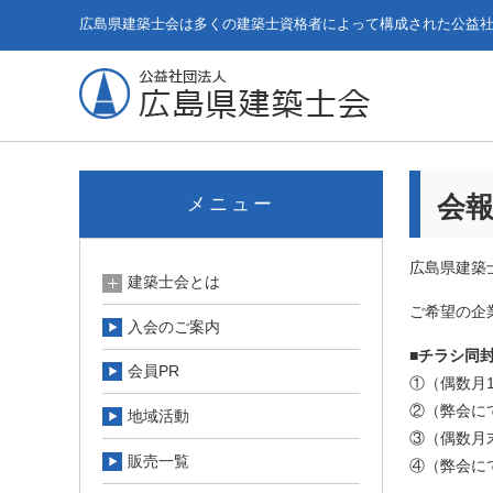
広島県建築士会は多くの建築士資格者によって構成された公益
会
メニュー
広島県建築
建築士会とは
ご希望の企
入会のご案内
■チラシ同
会員PR
①（偶数月
②（弊会に
地域活動
③（偶数月
販売一覧
④（弊会に