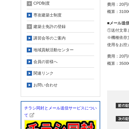
CPD制度
費用：20
概算：310
専攻建築士制度
■
メール送
建築士免許の登録
①送付文章
※機種依存
講習会等のご案内
使用をお控
地域貢献活動センター
費用：20
会員の皆様へ
概算：350
関連リンク
お問い合わせ
チラシ同封とメール送信サービスについ
て