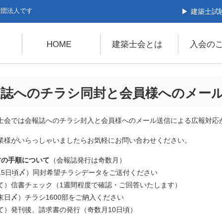
社団法人です
建築士試
HOME
建築士会とは
入会の
報誌へのチラシ同封と会員様へのメー
士会では会報誌へのチラシ封入と会員様へのメール送信による広報対応
業様がいらっしゃいましたらお気軽にお問い合わせください。
封の手順について
（会報誌発行は奇数月）
15日頃〆）同封希望チラシデータをご送付ください
て）信書チェック（1週間程度で確認・ご回答いたします）
末日〆）チラシ1600部をご納入ください
て）発刊後、請求書の発行（奇数月10日頃）